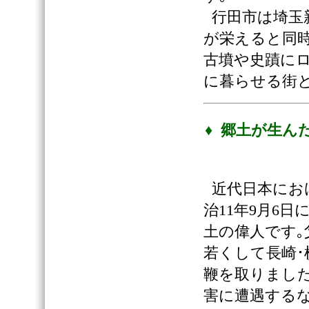
行田市は埼玉
が栄えると同時
古墳や史蹟にロ
に暮らせる街
♦ 郷土が生ん
近代日本にお
治11年9月6
土の偉人です｡
若くして長崎･
鞭を取りました
害に遭遇する