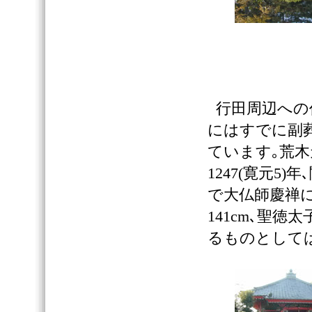
行田周辺への
にはすでに副
ています｡荒木
1247(寛元
で大仏師慶禅
141cm､聖
るものとして