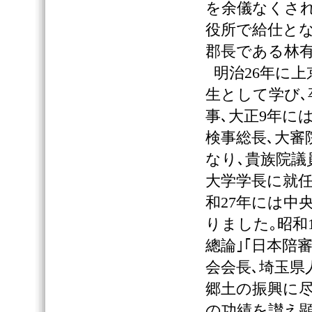
を余儀なくさ
役所で給仕と
郡長である林有
明治26年に上
生として学び､
事､大正9年に
検事総長､大審
なり､貴族院議
大学学長に就任
和27年には中央
りました｡昭和
總論｣｢日本陪
会会長､埼玉県
郷土の振興に
の功績を讃え