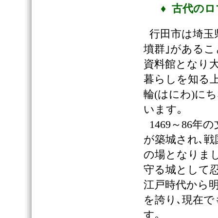
♦ 古代の
行田市は埼玉県
墳群｣があるこ
資料館となり
暮らしを知る上
輪(はにわ)に
います｡
1469～86
が築城され､
の場となりまし
守る城として忍
江戸時代から
を誇り､現在で
す｡